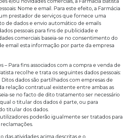
s e/ou novidades comerciais, a Farmácia Batista
ssoais: Nome e email. Para este efeito, a Farmácia
 um prestador de serviços que fornece uma
o de dados e envio automático de emails
dos pessoais para fins de publicidade e
ades comerciais baseia-se no consentimento do
 de email esta informação por parte da empresa
es – Para fins associados com a compra e venda de
atista recolhe e trata os seguintes dados pessoais:
. Ditos dados são partilhados com empresas de
da relação contratual existente entre ambas as
seia-se no facto de dito tratamento ser necessário
ual o titular dos dados é parte, ou para
do titular dos dados.
 utilizadores poderão igualmente ser tratados para
 reclamações.
 das atividades acima descritas e o