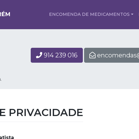
RÉM
ENCOMENDA DE MEDICAMENTOS
914 239 016
encomendas@
.
DE PRIVACIDADE
atista