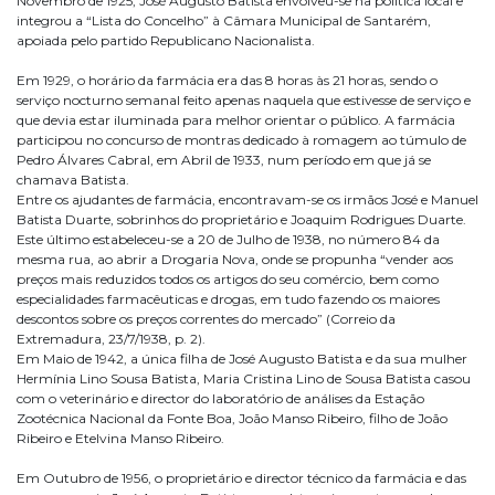
Novembro de 1925, José Augusto Batista envolveu-se na política local e
integrou a “Lista do Concelho” à Câmara Municipal de Santarém,
apoiada pelo partido Republicano Nacionalista.
Em 1929, o horário da farmácia era das 8 horas às 21 horas, sendo o
serviço nocturno semanal feito apenas naquela que estivesse de serviço e
que devia estar iluminada para melhor orientar o público. A farmácia
participou no concurso de montras dedicado à romagem ao túmulo de
Pedro Álvares Cabral, em Abril de 1933, num período em que já se
chamava Batista.
Entre os ajudantes de farmácia, encontravam-se os irmãos José e Manuel
Batista Duarte, sobrinhos do proprietário e Joaquim Rodrigues Duarte.
Este último estabeleceu-se a 20 de Julho de 1938, no número 84 da
mesma rua, ao abrir a Drogaria Nova, onde se propunha “vender aos
preços mais reduzidos todos os artigos do seu comércio, bem como
especialidades farmacêuticas e drogas, em tudo fazendo os maiores
descontos sobre os preços correntes do mercado” (Correio da
Extremadura, 23/7/1938, p. 2).
Em Maio de 1942, a única filha de José Augusto Batista e da sua mulher
Hermínia Lino Sousa Batista, Maria Cristina Lino de Sousa Batista casou
com o veterinário e director do laboratório de análises da Estação
Zootécnica Nacional da Fonte Boa, João Manso Ribeiro, filho de João
Ribeiro e Etelvina Manso Ribeiro.
Em Outubro de 1956, o proprietário e director técnico da farmácia e das