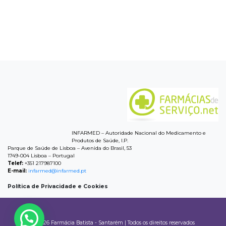
INFARMED – Autoridade Nacional do Medicamento e
Produtos de Saúde, I.P.
Parque de Saúde de Lisboa – Avenida do Brasil, 53
1749-004 Lisboa – Portugal
Telef:
+351 217987100
E-mail:
infarmed@infarmed.pt
Política de Privacidade
e Cookies
© 2026
Farmácia Batista - Santarém
|
Todos os direitos reservados