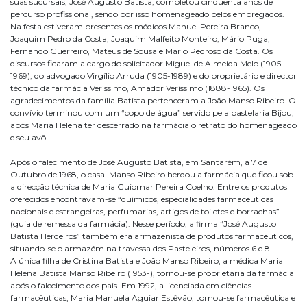
suas sucursais, José Augusto Batista, completou cinquenta anos de
percurso profissional, sendo por isso homenageado pelos empregados.
Na festa estiveram presentes os médicos Manuel Pereira Branco,
Joaquim Pedro da Costa, Joaquim Malfeito Monteiro, Mário Puga,
Fernando Guerreiro, Mateus de Sousa e Mário Pedroso da Costa. Os
discursos ficaram a cargo do solicitador Miguel de Almeida Melo (1905-
1969), do advogado Virgílio Arruda (1905-1989) e do proprietário e director
técnico da farmácia Veríssimo, Amador Veríssimo (1888-1965). Os
agradecimentos da família Batista pertenceram a João Manso Ribeiro. O
convívio terminou com um “copo de água” servido pela pastelaria Bijou,
após Maria Helena ter descerrado na farmácia o retrato do homenageado
e seu avô.
Após o falecimento de José Augusto Batista, em Santarém, a 7 de
Outubro de 1968, o casal Manso Ribeiro herdou a farmácia que ficou sob
a direcção técnica de Maria Guiomar Pereira Coelho. Entre os produtos
oferecidos encontravam-se “químicos, especialidades farmacêuticas
nacionais e estrangeiras, perfumarias, artigos de toiletes e borrachas”
(guia de remessa da farmácia). Nesse período, a firma “José Augusto
Batista Herdeiros” também era armazenista de produtos farmacêuticos,
situando-se o armazém na travessa dos Pasteleiros, números 6 e 8.
A única filha de Cristina Batista e João Manso Ribeiro, a médica Maria
Helena Batista Manso Ribeiro (1953-), tornou-se proprietária da farmácia
após o falecimento dos pais. Em 1992, a licenciada em ciências
farmacêuticas, Maria Manuela Aguiar Estêvão, tornou-se farmacêutica e