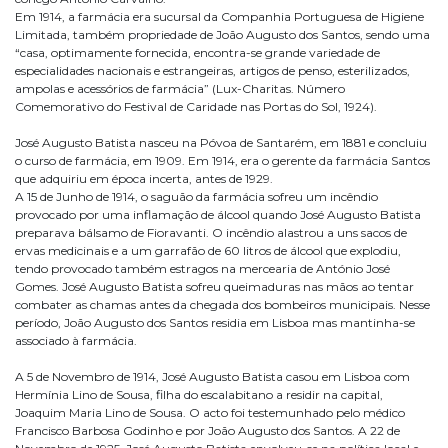
Em 1914, a farmácia era sucursal da Companhia Portuguesa de Higiene
Limitada, também propriedade de João Augusto dos Santos, sendo uma
“casa, optimamente fornecida, encontra-se grande variedade de
especialidades nacionais e estrangeiras, artigos de penso, esterilizados,
ampolas e acessórios de farmácia” (Lux-Charitas. Número
Comemorativo do Festival de Caridade nas Portas do Sol, 1924).
José Augusto Batista nasceu na Póvoa de Santarém, em 1881 e concluiu
o curso de farmácia, em 1909. Em 1914, era o gerente da farmácia Santos
que adquiriu em época incerta, antes de 1929.
A 15 de Junho de 1914, o saguão da farmácia sofreu um incêndio
provocado por uma inflamação de álcool quando José Augusto Batista
preparava bálsamo de Fioravanti. O incêndio alastrou a uns sacos de
ervas medicinais e a um garrafão de 60 litros de álcool que explodiu,
tendo provocado também estragos na mercearia de António José
Gomes. José Augusto Batista sofreu queimaduras nas mãos ao tentar
combater as chamas antes da chegada dos bombeiros municipais. Nesse
período, João Augusto dos Santos residia em Lisboa mas mantinha-se
associado à farmácia.
A 5 de Novembro de 1914, José Augusto Batista casou em Lisboa com
Hermínia Lino de Sousa, filha do escalabitano a residir na capital,
Joaquim Maria Lino de Sousa. O acto foi testemunhado pelo médico
Francisco Barbosa Godinho e por João Augusto dos Santos. A 22 de