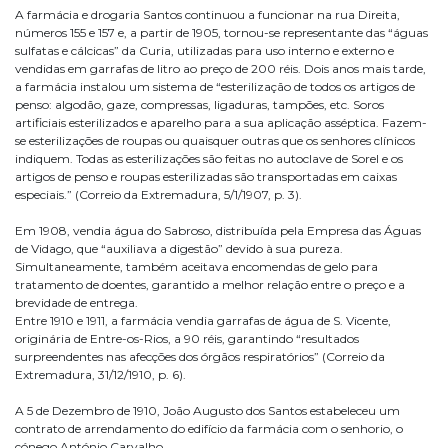
A farmácia e drogaria Santos continuou a funcionar na rua Direita,
números 155 e 157 e, a partir de 1905, tornou-se representante das “águas
sulfatas e cálcicas” da Curia, utilizadas para uso interno e externo e
vendidas em garrafas de litro ao preço de 200 réis. Dois anos mais tarde,
a farmácia instalou um sistema de “esterilização de todos os artigos de
penso: algodão, gaze, compressas, ligaduras, tampões, etc. Soros
artificiais esterilizados e aparelho para a sua aplicação asséptica. Fazem-
se esterilizações de roupas ou quaisquer outras que os senhores clínicos
indiquem. Todas as esterilizações são feitas no autoclave de Sorel e os
artigos de penso e roupas esterilizadas são transportadas em caixas
especiais.” (Correio da Extremadura, 5/1/1907, p. 3).
Em 1908, vendia água do Sabroso, distribuída pela Empresa das Águas
de Vidago, que “auxiliava a digestão” devido à sua pureza.
Simultaneamente, também aceitava encomendas de gelo para
tratamento de doentes, garantido a melhor relação entre o preço e a
brevidade de entrega.
Entre 1910 e 1911, a farmácia vendia garrafas de água de S. Vicente,
originária de Entre-os-Rios, a 90 réis, garantindo “resultados
surpreendentes nas afecções dos órgãos respiratórios” (Correio da
Extremadura, 31/12/1910, p. 6).
A 5 de Dezembro de 1910, João Augusto dos Santos estabeleceu um
contrato de arrendamento do edifício da farmácia com o senhorio, o
cónego António Carvalho.