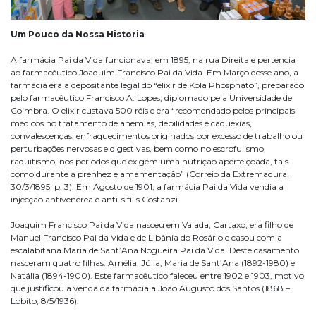
Um Pouco da Nossa Historia
A farmácia Pai da Vida funcionava, em 1895, na rua Direita e pertencia
ao farmacêutico Joaquim Francisco Pai da Vida. Em Março desse ano, a
farmácia era a depositante legal do “elixir de Kola Phosphato”, preparado
pelo farmacêutico Francisco A. Lopes, diplomado pela Universidade de
Coimbra. O elixir custava 500 réis e era “recomendado pelos principais
médicos no tratamento de anemias, debilidades e caquexias,
convalescenças, enfraquecimentos originados por excesso de trabalho ou
perturbações nervosas e digestivas, bem como no escrofulismo,
raquitismo, nos períodos que exigem uma nutrição aperfeiçoada, tais
como durante a prenhez e amamentação” (Correio da Extremadura,
30/3/1895, p. 3). Em Agosto de 1901, a farmácia Pai da Vida vendia a
injecção antivenérea e anti-sifílis Costanzi.
Joaquim Francisco Pai da Vida nasceu em Valada, Cartaxo, era filho de
Manuel Francisco Pai da Vida e de Libânia do Rosário e casou com a
escalabitana Maria de Sant’Ana Nogueira Pai da Vida. Deste casamento
nasceram quatro filhas: Amélia, Júlia, Maria de Sant’Ana (1892-1980) e
Natália (1894-1900). Este farmacêutico faleceu entre 1902 e 1903, motivo
que justificou a venda da farmácia a João Augusto dos Santos (1868 –
Lobito, 8/5/1936).