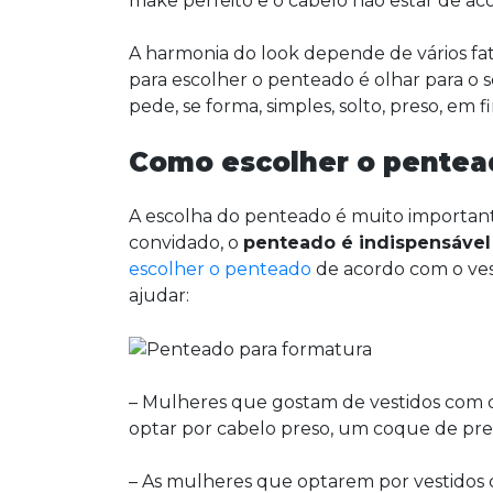
make perfeito e o cabelo não estar de ac
A harmonia do look depende de vários fa
para escolher o penteado é olhar para o 
pede, se forma, simples, solto, preso, em
Como escolher o pentea
A escolha do penteado é muito important
convidado, o
penteado é indispensável
escolher o penteado
de acordo com o ves
ajudar:
– Mulheres que gostam de vestidos com d
optar por cabelo preso, um coque de prefe
– As mulheres que optarem por vestido