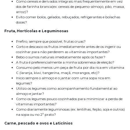
Como cereais e derivados integrais mais frequentemente em vez
dos de farinha branca(ex: cereais de pequeno-almoço, pão, massa,
arroz)?
Evito comer bolos, gelados, rebuçados, refrigerantes e bolachas
doces?
Fruta, Hortícolas e Leguminosas
Prefiro, sempre que possível, frutas cruas?
Corto e descasco os frutos imediatamente antes de os ingerir ou
cozinhar para não perderem as vitaminas importantes?
Bebo o sumos naturais imediatamente após os fazer?
A fruta é preferencialmente a minha sobremesa de eleição?
Consumo pelo menos um peça de fruta por dia rica em vitamina
C (laranja, kiwi, tangerina, maçã, morangos, etc)?
Inicio sempre o almoço e o jantar com uma sopa rica em
legumes?
Utilizo os legumes como acompanhamento fundamental ao
almoço e jantar?
Como os legumes pouco cozinhados para minimizar a perda de
vitaminas importantes?
Como diariamente leguminosas (ex: lentilhas, feijão, soja e outros)
na sopa ou no 2º prato?
Carne, pescado e ovos e Laticínios