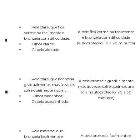
Pele clara, que fica
A pele fica vermelha facilmente
vermelha facilmente e
e bronzeia com dificuldade
bronzeia com dificuldade;
II
(autoproteção: 10 a 20 minutos)
Olhos claros;
Cabelo aloirado.
Pele clara, que bronzeia
A pele bronzeia gradualmente
gradualmente, mas às vezes
mas às vezes sofre queimadura
sofre queimadura solar;
III
solar (autoproteção: 20 a 30
Olhos castanhos;
minutos)
Cabelo acastanhado.
Pele morena, que
A pele bronzeia facilmente e
bronzeia facilmente e