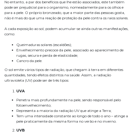
No entanto, a par dos benefícios que lhe estão associados, este também
pode ser prejudicial para o organismo, nomeadamente para os olhos e
para a pele. O próprio bronzeado, que a maior parte das pessoas gosta,
não é mais do que uma reação de proteção da pele contra os raios solares.
A cada exposição ao sol, podem acumular-se ainda outras manifestações,
como:
Queimaduras solares (escaldões);
Envelhecimento precoce da pele, associado ao aparecimento de
rugas, secura e perda de elasticidade;
Cancro da pele.
O sol emite vários tipos de radiação, que chegam à terra em diferentes
quantidades, tendo efeitos distintos na saúde. Assim, a radiação
ultravioleta (UV) pode ser de três tipos:
UVA
Penetra mais profundamente na pele, sendo responsável pelo
fotoenvelhecimento;
Representa a maioria da radiação UV que atinge a Terra;
Tem uma intensidade constante ao longo de todo o ano – atinge a
pele praticamente da mesma forma no verão e no inverno.
UVB