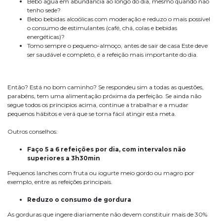
Bebo água em abundância ao longo do dia, mesmo quando não
tenho sede?
Bebo bebidas alcoólicas com moderação e reduzo o mais possível
o consumo de estimulantes (café, chá, colas e bebidas
energéticas)?
Tomo sempre o pequeno-almoço, antes de sair de casa Este deve
ser saudável e completo, é a refeição mais importante do dia.
Então? Está no bom caminho? Se respondeu sim a todas as questões,
parabéns, tem uma alimentação próxima da perfeição. Se ainda não
segue todos os príncipios acima, continue a trabalhar e a mudar
pequenos hábitos e verá que se torna fácil atingir esta meta.
Outros conselhos:
Faço 5 a 6 refeições por dia, com intervalos não
superiores a 3h30min
Pequenos lanches com fruta ou iogurte meio gordo ou magro por
exemplo, entre as refeições principais.
Reduzo o consumo de gordura
As gorduras que ingere diariamente não devem constituir mais de 30%