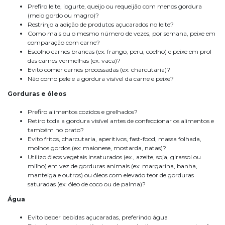
Prefiro leite, iogurte, queijo ou requeijão com menos gordura
(meio gordo ou magro)?
Restrinjo a adição de produtos açucarados no leite?
Como mais ou o mesmo número de vezes, por semana, peixe em
comparação com carne?
Escolho carnes brancas (ex: frango, peru, coelho) e peixe em prol
das carnes vermelhas (ex: vaca)?
Evito comer carnes processadas (ex: charcutaria)?
Não como pele e a gordura visível da carne e peixe?
Gorduras e óleos
Prefiro alimentos cozidos e grelhados?
Retiro toda a gordura visível antes de confeccionar os alimentos e
também no prato?
Evito fritos, charcutaria, aperitivos, fast-food, massa folhada,
molhos gordos (ex: maionese, mostarda, natas)?
Utilizo óleos vegetais insaturados (ex., azeite, soja, girassol ou
milho) em vez de gorduras animais (ex: margarina, banha,
manteiga e outros) ou óleos com elevado teor de gorduras
saturadas (ex: óleo de coco ou de palma)?
Água
Evito beber bebidas açucaradas, preferindo água