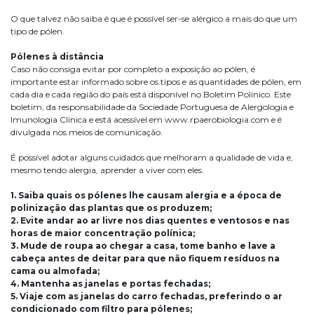
O que talvez não saiba é que é possível ser-se alérgico a mais do que um
tipo de pólen.
Pólenes à distância
Caso não consiga evitar por completo a exposição ao pólen, é
importante estar informado sobre os tipos e as quantidades de pólen, em
cada dia e cada região do país está disponível no Boletim Polínico. Este
boletim, da responsabilidade da Sociedade Portuguesa de Alergologia e
Imunologia Clínica e está acessível em www.rpaerobiologia.com e é
divulgada nos meios de comunicação.
É possível adotar alguns cuidados que melhoram a qualidade de vida e,
mesmo tendo alergia, aprender a viver com eles.
1. Saiba quais os pólenes lhe causam alergia e a época de
polinização das plantas que os produzem;
2. Evite andar ao ar livre nos dias quentes e ventosos e nas
horas de maior concentração polínica;
3. Mude de roupa ao chegar a casa, tome banho e lave a
cabeça antes de deitar para que não fiquem resíduos na
cama ou almofada;
4. Mantenha as janelas e portas fechadas;
5. Viaje com as janelas do carro fechadas, preferindo o ar
condicionado com filtro para pólenes;