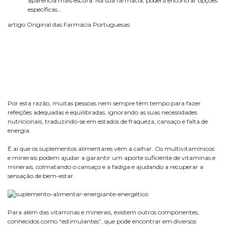
aparência mais escura. Na sua farmácia, poderá encontrar opções
específicas…
artigo Original das Farmácia Portuguesas
Por esta razão, muitas pessoas nem sempre têm tempo para fazer
refeições adequadas e equilibradas, ignorando as suas necessidades
nutricionais, traduzindo-se em estados de fraqueza, cansaço e falta de
energia.
É aí que os suplementos alimentares vêm a calhar. Os multivitamínicos
e minerais podem ajudar a garantir um aporte suficiente de vitaminas e
minerais, colmatando o cansaço e a fadiga e ajudando a recuperar a
sensação de bem-estar.
Para além das vitaminas e minerais, existem outros componentes,
conhecidos como “estimulantes”, que pode encontrar em diversos