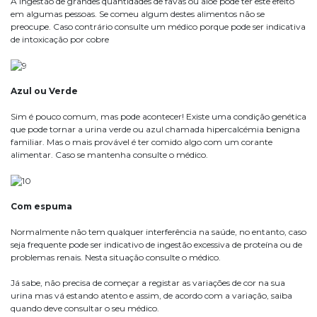
A ingestão de grandes quantidades de favas ou aloé pode ter este efeito
em algumas pessoas. Se comeu algum destes alimentos não se
preocupe. Caso contrário consulte um médico porque pode ser indicativa
de intoxicação por cobre
Azul o
u Verde
Sim é pouco comum, mas pode acontecer! Existe uma condição genética
que pode tornar a urina verde ou azul chamada hipercalcémia benigna
familiar. Mas o mais provável é ter comido algo com um corante
alimentar. Caso se mantenha consulte o médico.
Com espuma
Normalmente não tem qualquer interferência na saúde, no entanto, caso
seja frequente pode ser indicativo de ingestão excessiva de proteína ou de
problemas renais. Nesta situação consulte o médico.
Já sabe, não precisa de começar a registar as variações de cor na sua
urina mas vá estando atento e assim, de acordo com a variação, saiba
quando deve consultar o seu médico.