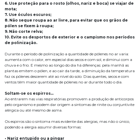
6. Use proteção para o rosto (olhos, nariz e boca) se viajar de
mota;
7. Use óculos escuros;
8. Não seque roupa ao ar livre, para evitar que os grãos de
pólen se fixem à roupa;
9. Não corte relva;
10. Evite os desportos de exterior e o campismo nos períodos
de polinização.
Durante o período de polinização a quantidade de pólenes no ar varia:
aumenta com o calor, em especial dias secos e com sol, e diminui com a
chuva e o frio. E mesmo ao longo do dia há diferenças: pela manhã as
plantas emitem o pólen, e ao cair da tarde, a diminuição da temperatura
faz os pólenes descerem até ao nível do solo. Dias quentes, secos e com
ventos têm maior quantidade de pólenes no ar durante todo o dia.
Soltam-se os espirros…
Ao entrarem nas vias respiratórias promovem a produção de anticorpos
pelo organismo e podem dar origem a sintomas de rinite ou conjuntivite
alérgica ou até mesmo de asma.
Os espirros são o sintoma mais evidente das alergias, mas não o único,
podendo a alergia assumir diversas formas:
• Nariz entupido ou a pingar