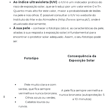
Ao índice ultravioleta (IUV)
: o IUV é um indicador prático do
risco de exposição solar, que se traduz por um valor entre 0 e 11+.
Quanto mais alto for este valor, maior a probabilidade de lesões
na pele e nos olhos. É possível consultar o IUV no
website
do
Instituto do Mar e da Atmosfera (http://www.ipma.pt/), onde é
atualizado diariamente;
À sua pele
– conhecer o fototipo (isto é, as características da pele,
aliadas à sua resposta à exposição solar) é fundamental para
encontrar o protetor solar adequado. Assim, o seu fototipo pode
ser:
Consequência da
Fototipo
Exposição Solar
Pele muito clara e com
sardas, que fica sempre
A pele fica sempre vermelha e
vermelha e nunca bronzeia;
nunca bronzeia (autoproteção: 5
I
Olhos azuis ou verdes;
a 10 minutos)
Cabelos louros ou
ruivos.