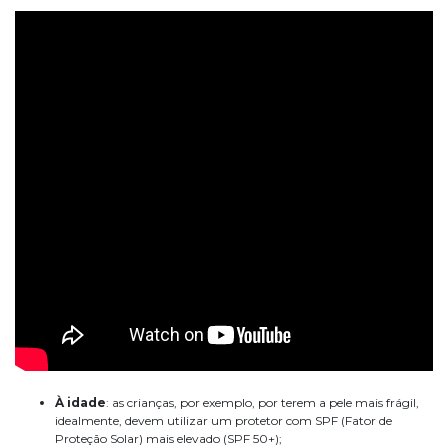
À idade
: as crianças, por exemplo, por terem a pele mais frágil,
idealmente, devem utilizar um protetor com SPF (Fator de
Proteção Solar) mais elevado (SPF 50+);