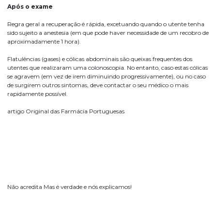
Após o exame
Regra geral a recuperação é rápida, excetuando quando o utente tenha
sido sujeito a anestesia (em que pode haver necessidade de um recobro de
aproximadamente 1 hora).
Flatulências (gases) e cólicas abdominais são queixas frequentes dos
utentes que realizaram uma colonoscopia. No entanto, caso estas cólicas
se agravem (em vez de irem diminuindo progressivamente), ou no caso
de surgirem outros sintomas, deve contactar o seu médico o mais
rapidamente possível.
artigo Original das Farmácia Portuguesas
Não acredita Mas é verdade e nós explicamos!